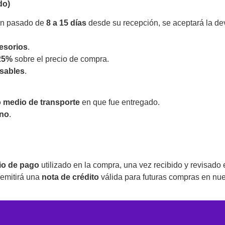
do)
 han pasado de
8 a 15 días
desde su recepción, se aceptará la de
esorios
.
 25%
sobre el precio de compra.
lsables
.
 medio de transporte
en que fue entregado.
rno
.
io de pago
utilizado en la compra, una vez recibido y revisado 
 emitirá una
nota de crédito
válida para futuras compras en nue