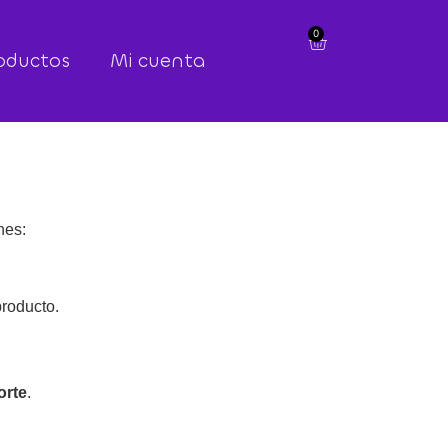
0
oductos
Mi cuenta
nes:
producto.
orte
.